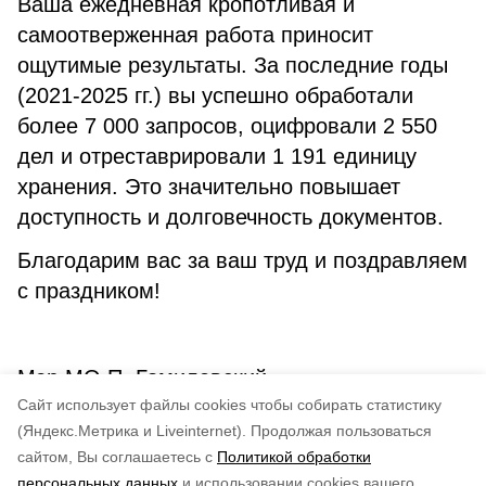
Ваша ежедневная кропотливая и
самоотверженная работа приносит
ощутимые результаты. За последние годы
(2021-2025 гг.) вы успешно обработали
более 7 000 запросов, оцифровали 2 550
дел и отреставрировали 1 191 единицу
хранения. Это значительно повышает
доступность и долговечность документов.
Благодарим вас за ваш труд и поздравляем
с праздником!
Мэр МО П. Гомилевский
Cайт использует файлы cookies чтобы собирать статистику
Председатель Собрания МО Н. Савочкина
(Яндекс.Метрика и Liveinternet).
Продолжая пользоваться
сайтом, Вы соглашаетесь с
Политикой обработки
Понравилась статья?
персональных данных
и использовании cookies вашего