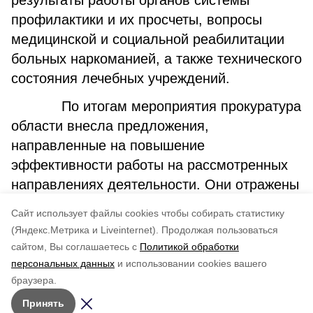
результаты работы органов системы
профилактики и их просчеты, вопросы
медицинской и социальной реабилитации
больных наркоманией, а также технического
состояния лечебных учреждений.
По итогам мероприятия прокуратура
области внесла предложения,
направленные на повышение
эффективности работы на рассмотренных
направлениях деятельности. Они отражены
в итоговом решении координационного
Cайт использует файлы cookies чтобы собирать статистику
совещания.
(Яндекс.Метрика и Liveinternet).
Продолжая пользоваться
сайтом, Вы соглашаетесь с
Политикой обработки
Понравилась статья?
персональных данных
и использовании cookies вашего
по оценке
4
пользователей
браузера.
5
4
3
2
1
Принять