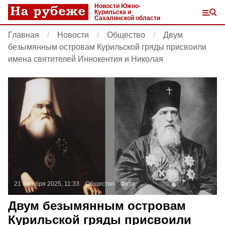
Новости Южно-
Курильска и
Сахалинской области
Главная
Новости
Общество
Двум
безымянным островам Курильской гряды присвоили
имена святителей Иннокентия и Николая
21 октября 2025, 11:33
Общество
Фото:
Двум безымянным островам
Курильской гряды присвоили