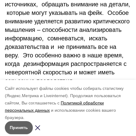
источниках, обращать внимание на детали,
которые могут указывать на фейк. Особое
внимание уделяется развитию критического
мышления – способности анализировать
информацию, сомневаться, искать
доказательства и не принимать все на
веру. Это особенно важно в наше время,
когда дезинформация распространяется с
невероятной скоростью и может иметь
серьезные последствия.
Cайт использует файлы cookies чтобы собирать статистику
Все видеоролики можно посмотреть
здесь
.
(Яндекс.Метрика и Liveinternet).
Продолжая пользоваться
сайтом, Вы соглашаетесь с
Политикой обработки
Понравилась статья?
персональных данных
и использовании cookies вашего
по оценке
5
пользователей
браузера.
5
4
3
2
1
Принять