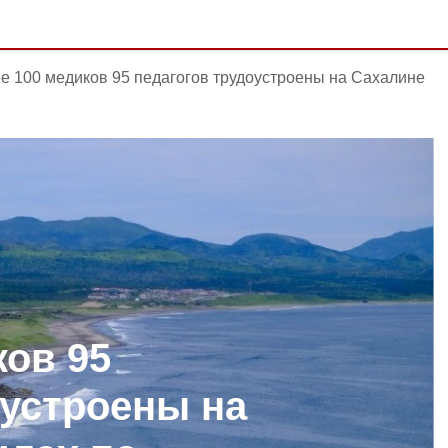
е 100 медиков 95 педагогов трудоустроены на Сахалине
ков 95
оустроены на