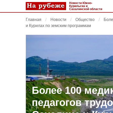
Новости Южно-
Курильска и
Сахалинской области
Главная
Новости
Общество
Боле
и Курилах по земским программам
Более 100 меди
педагогов труд