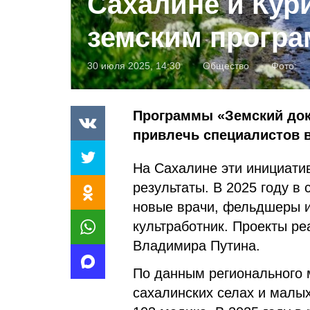
Сахалине и Кур
земским прогр
30 июля 2025, 14:30
Общество
Фото:
Программы «Земский док
привлечь специалистов в
На Сахалине эти инициати
результаты. В 2025 году в
новые врачи, фельдшеры и
культработник. Проекты ре
Владимира Путина.
По данным регионального м
сахалинских селах и малых