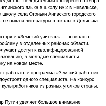
редметов. Победителями конкурсного отбора
 английского языка в школу № 2 в Невельске,
в школу села Огоньки Анивского городского
кого языка и литературы в школы в Долинска
ктор» и «Земский учитель» — позволяют
роблему в отдаленных районах области.
олучают доступ к квалифицированной
разованию, а молодые специалисты —
ку на новом месте.
нет работать и программа «Земский работник
удоустроят одного специалиста. На конкурс
т культработников из разных уголков страны,
р Путин уделяет большое внимание