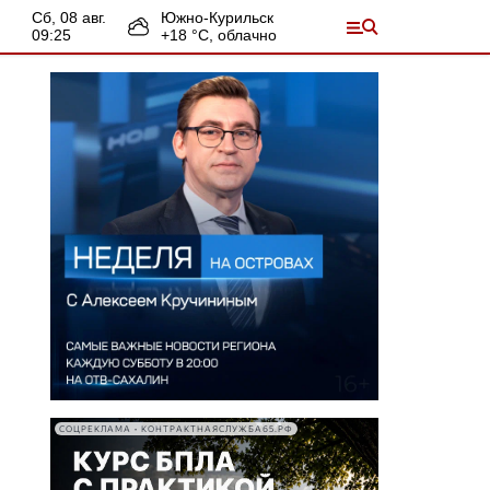
сб, 08 авг.
Южно-Курильск
09:25
+
18
°С,
облачно
СОЦРЕКЛАМА • КОНТРАКТНАЯСЛУЖБА65.РФ