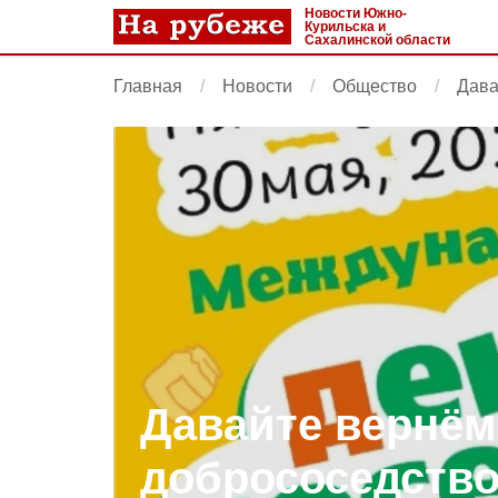
Новости Южно-
Курильска и
Сахалинской области
Главная
Новости
Общество
Дава
Давайте вернём
добрососедство