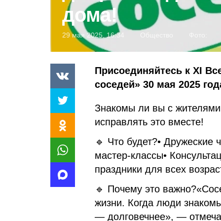
дома!
29 мая 2025, 16:34
Общество
Фото:
Присоединяйтесь к XI В
соседей» 30 мая 2025 год
Знакомы ли вы с жителями
исправлять это вместе!
🔹 Что будет?• Дружеские 
мастер-классы• Консультац
праздники для всех возрас
🔹 Почему это важно?«Сос
жизни. Когда люди знакомы
— долговечнее», — отмеча