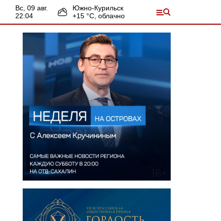
вс, 09 авг.
Южно-Курильск
22:04
+
15
°С,
облачно