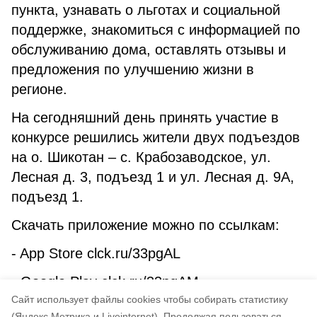
пункта, узнавать о льготах и социальной
поддержке, знакомиться с информацией по
обслуживанию дома, оставлять отзывы и
предложения по улучшению жизни в
регионе.
На сегодняшний день принять участие в
конкурсе решились жители двух подъездов
на о. Шикотан – с. Крабозаводское, ул.
Лесная д. 3, подъезд 1 и ул. Лесная д. 9А,
подъезд 1.
Скачать приложение можно по ссылкам:
- App Store clck.ru/33pgAL
- Google Play clck.ru/33pgAM
Cайт использует файлы cookies чтобы собирать статистику
- RuStore clck.ru/33tFhm
(Яндекс.Метрика и Liveinternet).
Продолжая пользоваться