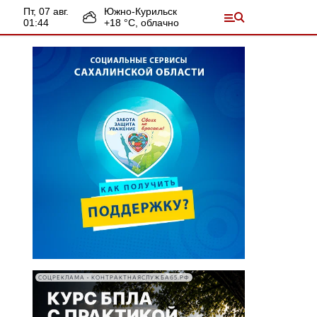
пт, 07 авг.
Южно-Курильск
01:44
+
18
°С,
облачно
СОЦРЕКЛАМА • КОНТРАКТНАЯСЛУЖБА65.РФ