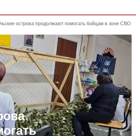
льские острова продолжают помогать бойцам в зоне СВО
рова
могать