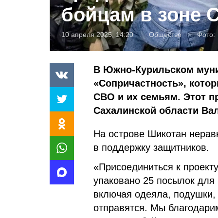
бойцам в зоне 
10 апреля 2025, 14:20
Общество
Фото:
В Южно-Курильском муни
«Сопричастность», кото
СВО и их семьям. Этот п
Сахалинской области Ва
На острове Шикотан нерав
в поддержку защитников.
«Присоединиться к проект
упаковано 25 посылок для
включая одеяла, подушки, 
отправятся. Мы благодари