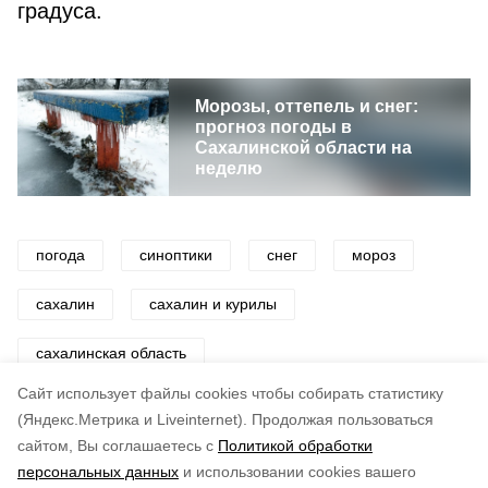
градуса.
Морозы, оттепель и снег:
прогноз погоды в
Сахалинской области на
неделю
погода
синоптики
снег
мороз
сахалин
сахалин и курилы
сахалинская область
Cайт использует файлы cookies чтобы собирать статистику
Авторы:
Маргарита Реброва
(Яндекс.Метрика и Liveinternet).
Продолжая пользоваться
сайтом, Вы соглашаетесь с
Политикой обработки
Понравилась статья?
персональных данных
и использовании cookies вашего
по оценке
5
пользователей