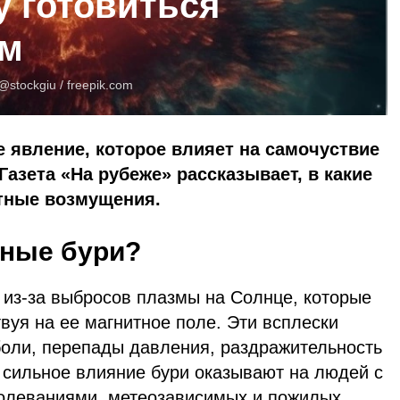
му готовиться
ым
@stockgiu /
freepik.com
 явление, которое влияет на самочуствие
Газета «На рубеже» рассказывает, в какие
тные возмущения.
тные бури?
 из-за выбросов плазмы на Солнце, которые
вуя на ее магнитное поле. Эти всплески
боли, перепады давления, раздражительность
 сильное влияние бури оказывают на людей с
олеваниями, метеозависимых и пожилых.