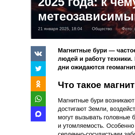
2025 года: к че
метеозависим
21 января 2025, 18:04
Общество
Фото:
Магнитные бури — частое
людей и работу техники. 
дни ожидаются геомагни
Что такое магни
Магнитные бури возникают
достигают Земли, воздейст
могут вызывать головные 
и утомляемость. Особенно
сердечно-сосудистыми заб