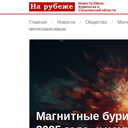
Новости Южно-
Курильска и
Сахалинской области
Главная
Новости
Общество
Магн
метеозависимым
Магнитные бури