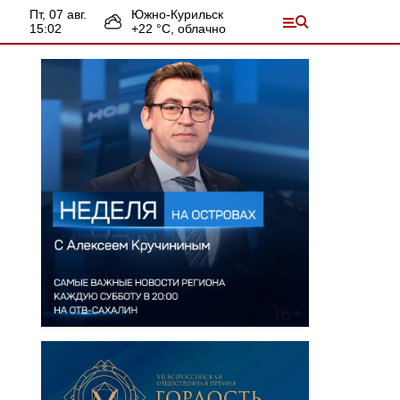
пт, 07 авг.
Южно-Курильск
15:02
+
22
°С,
облачно