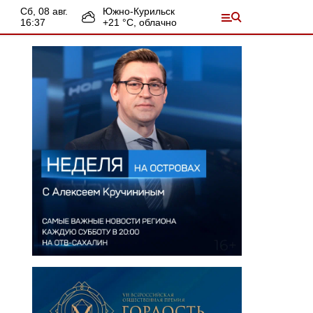
сб, 08 авг.
Южно-Курильск
16:37
+
21
°С,
облачно