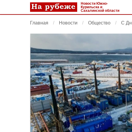
Новости Южно-
Курильска и
Сахалинской области
Главная
Новости
Общество
С Дн