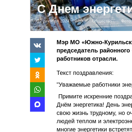
С Днем энергети
22 декабря 2024, 09:00
Общество
Фото:
Мэр МО «Южно-Курильски
председатель районного
работников отрасли.
Текст поздравления:
"Уважаемые работники эне
Примите искренние поздр
Днём энергетика! День эне
свою жизнь трудному, но о
людей теплом и электроэ
многие энергетики встретя