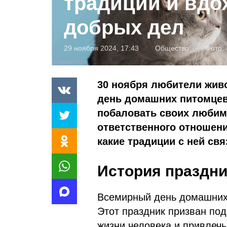
традиции и вдо
добрых дел
29 ноября 2024, 17:43
Общество
Фото:
30 ноября любители жив
день домашних питомцев.
побаловать своих любимц
ответственного отношения
какие традиции с ней св
История праздни
Всемирный день домашних 
Этот праздник призван по
жизни человека и привлечь