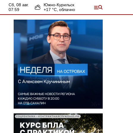
сб, 08 авг.
Южно-Курильск
07:59
+
17
°С,
облачно
СОЦРЕКЛАМА • КОНТРАКТНАЯСЛУЖБА65.РФ