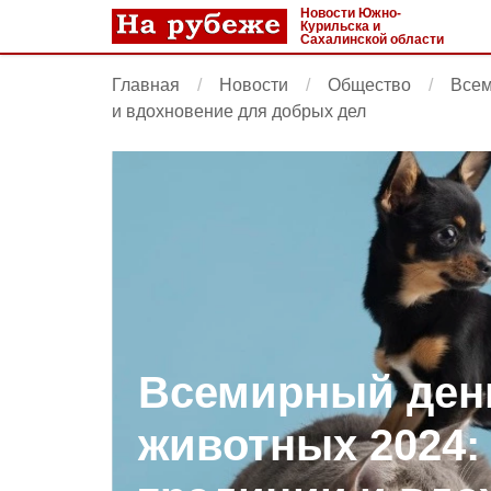
Новости Южно-
Курильска и
Сахалинской области
Главная
Новости
Общество
Всем
и вдохновение для добрых дел
Всемирный ден
животных 2024: