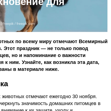
хновение для
@freepik /
freepik.com
отных по всему миру отмечают Всемирный
 Этот праздник — не только повод
ев, но и напоминание о важности
 к ним. Узнайте, как возникла эта дата,
язаны в материале ниже.
ка
животных отмечают ежегодно 30 ноября.
дчеркнуть значимость домашних питомцев в
 внимание к их защите, уходу и