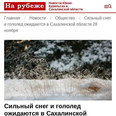
Новости Южно-
Курильска и
Сахалинской области
Главная
Новости
Общество
Сильный снег
и гололед ожидаются в Сахалинской области 28
ноября
27 ноября 2024, 14:58
Общество
Фото:
@EyeEm /
freepik.com
Сильный снег и гололед
ожидаются в Сахалинской