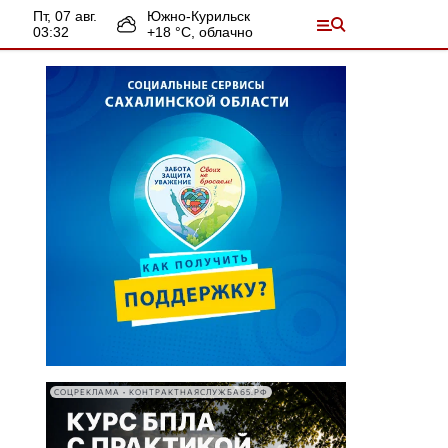
пт, 07 авг.
Южно-Курильск
03:32
+
18
°С,
облачно
СОЦРЕКЛАМА • КОНТРАКТНАЯСЛУЖБА65.РФ