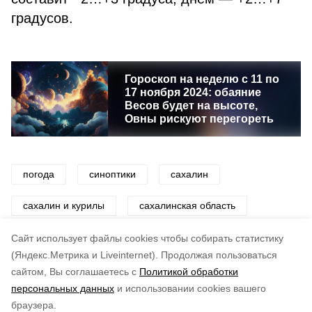
градусов.
Гороскоп на неделю с 11 по
17 ноября 2024: обаяние
Весов будет на высоте,
Овны рискуют перегореть
погода
синоптики
сахалин
сахалин и курилы
сахалинская область
снег
дождь
ветер
циклон
Cайт использует файлы cookies чтобы собирать статистику
(Яндекс.Метрика и Liveinternet).
Продолжая пользоваться
сайтом, Вы соглашаетесь с
Политикой обработки
Понравилась статья?
персональных данных
и использовании cookies вашего
по оценке
4
пользователей
браузера.