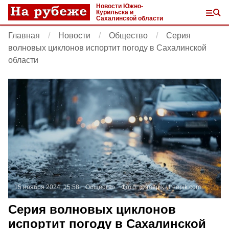
Новости Южно-
Курильска и
Сахалинской области
Главная
Новости
Общество
Серия
волновых циклонов испортит погоду в Сахалинской
области
15 ноября 2024, 15:58
Общество
Фото:
@freepik /
freepik.com
Серия волновых циклонов
испортит погоду в Сахалинской