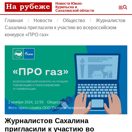
Новости Южно-
Курильска и
Сахалинской области
Главная
Новости
Общество
Журналистов
Сахалина пригласили к участию во всероссийском
конкурсе «ПРО газ»
2 ноября 2024, 12:55
Общество
Фото:
пресс-служба ООО "Газпром межрегион газ"
Журналистов Сахалина
пригласили к участию во