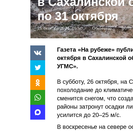
в Сахалинской о
по 31 октября
25 октября 2024, 16:50
Общество
Фото
Газета «На рубеже» публи
октября в Сахалинской 
УГМС».
В субботу, 26 октября, на 
похолодание до климатиче
сменится снегом, что созд
районы затронут осадки ли
усилится до 20–25 м/с.
В воскресенье на севере о