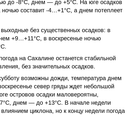
ью до -8°C, днем — до +5°C. На юге осадков
 ночью составит -4…+1°C, а днем потеплеет
выходные без существенных осадков: в
нем +9…+11°C, в воскресенье ночью
°C.
погода на Сахалине останется стабильной
ления, без значительных осадков.
 субботу возможны дожди, температура днем
 воскресенье север гряды ждет небольшой
а юге островов осадки маловероятны,
7°C, днем — до +13°C. В начале недели
 влиянием циклона, но к концу недели погода