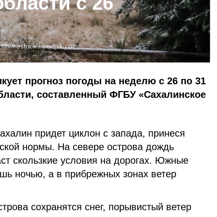
бласти с 26
:
@wirestock /
freepik.com
кует прогноз погоды на неделю с 26 по 31
области, составленный ФГБУ «Сахалинское
Сахалин придет циклон с запада, принеся
ской нормы. На севере острова дождь
аст скользкие условия на дорогах. Южные
шь ночью, а в прибрежных зонах ветер
строва сохранятся снег, порывистый ветер