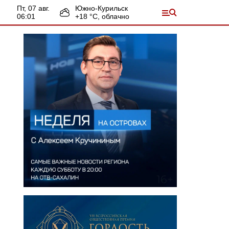
пт, 07 авг.
Южно-Курильск
06:01
+
18
°С,
облачно