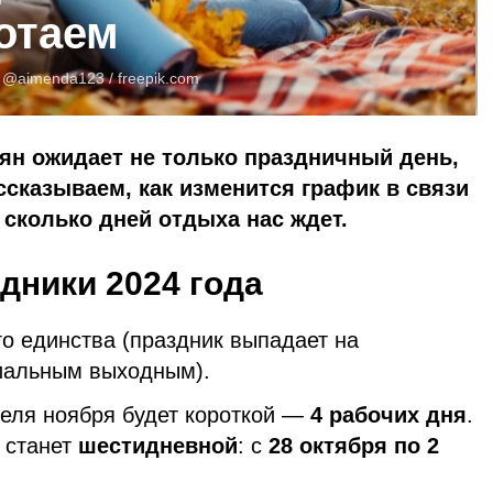
отаем
:
@aimenda123 /
freepik.com
иян ожидает не только праздничный день,
ссказываем, как изменится график в связи
сколько дней отдыха нас ждет.
дники 2024 года
о единства (праздник выпадает на
иальным выходным).
деля ноября будет короткой —
4 рабочих дня
.
 станет
шестидневной
: с
28 октября по 2