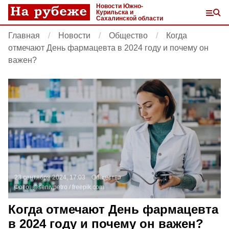
Новости Южно-
Курильска и
Сахалинской области
Главная
Новости
Общество
Когда
отмечают День фармацевта в 2024 году и почему он
важен?
23 сентября 2024, 17:03
Общество
Фото:
@senivpetro /
freepik.com
Когда отмечают День фармацевта
в 2024 году и почему он важен?