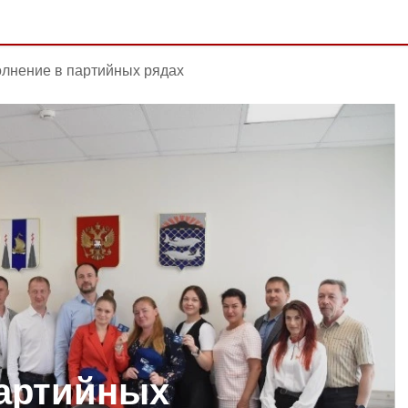
лнение в партийных рядах
партийных