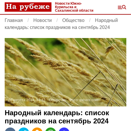
Новости Южно-
Курильска и
Сахалинской области
Главная
Новости
Общество
Народный
календарь: список праздников на сентябрь 2024
26 августа 2024, 23:42
Общество
Фото:
pxhere.com
Народный календарь: список
праздников на сентябрь 2024