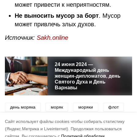
может привести к неприятностям.
Не выносить мусор за борт
. Мусор
может привлечь злых духов.
Источник:
Sakh.online
24 июня 2024 —
Международный день
женщин-дипломатов, день
Святого Духа и День
Варнавы
день моряка
моряк
моряки
флот
праздник
история
традиция
Cайт использует файлы cookies чтобы собирать статистику
(Яндекс.Метрика и Liveinternet).
Продолжая пользоваться
сайтом, Вы соглашаетесь с
Политикой обработки