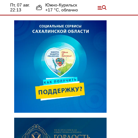
пт, 07 авг.
Южно-Курильск
22:13
+
17
°С,
облачно