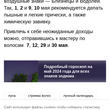
воздушные знаки — Близнецы и Водолей.
Так,
1
,
2
и
9
,
10
мая рекомендуется делать
пышные и легкие прически, а также
химическую завивку.
Привлечь к себе неожиданные доходы
можно, отправившись к мастеру по
волосам
7
,
12
,
29
и
30 мая
.
Подробный гороскоп на
май 2024 года для всех
знаков зодиака
луна
стрижка волос
лунный календарь
деньги
красота
здоровье
Cайт использует файлы cookies чтобы собирать статистику