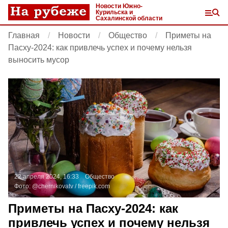
Новости Южно-
Курильска и
Сахалинской области
Главная
Новости
Общество
Приметы на
Пасху-2024: как привлечь успех и почему нельзя
выносить мусор
22 апреля 2024, 16:33
Общество
Фото:
@chernikovatv /
freepik.com
Приметы на Пасху-2024: как
привлечь успех и почему нельзя