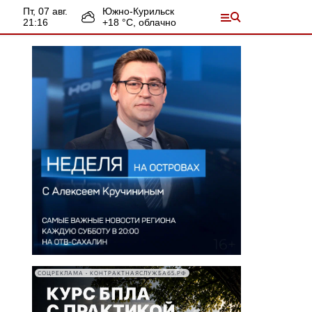
пт, 07 авг.
Южно-Курильск
21:16
+
18
°С,
облачно
СОЦРЕКЛАМА • КОНТРАКТНАЯСЛУЖБА65.РФ