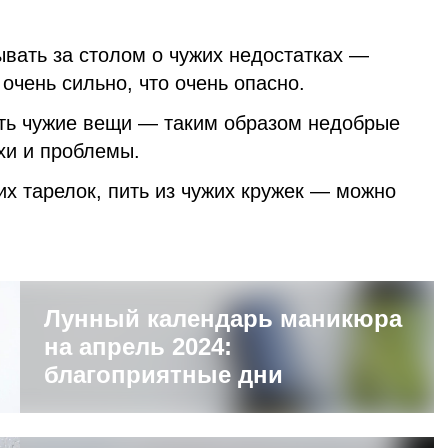
ывать за столом о чужих недостатках —
очень сильно, что очень опасно.
ть чужие вещи — таким образом недобрые
хи и проблемы.
их тарелок, пить из чужих кружек — можно
Лунный календарь маникюра
на апрель 2024:
благоприятные дни