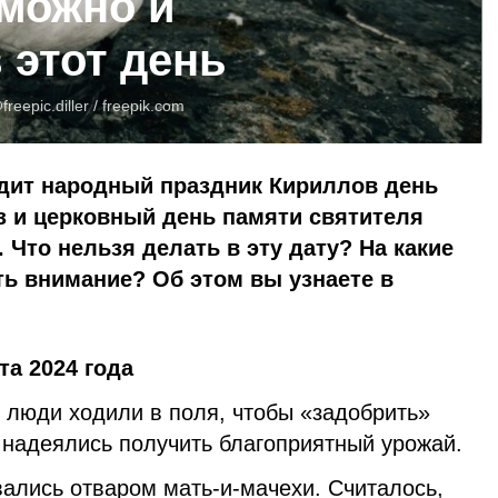
 можно и
 этот день
freepic.diller /
freepik.com
одит народный праздник Кириллов день
з и церковный день памяти святителя
 Что нельзя делать в эту дату? На какие
ь внимание? Об этом вы узнаете в
та 2024 года
 люди ходили в поля, чтобы «задобрить»
 надеялись получить благоприятный урожай.
ались отваром мать-и-мачехи. Считалось,