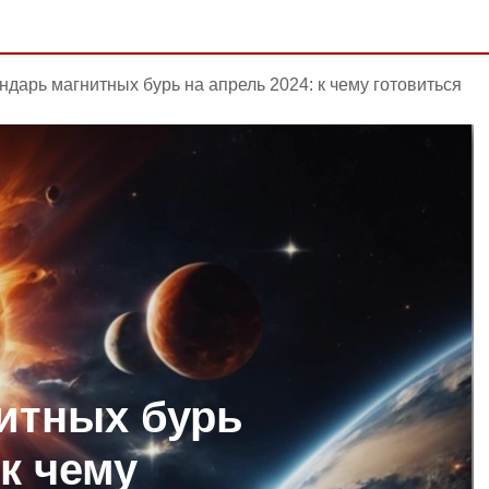
ндарь магнитных бурь на апрель 2024: к чему готовиться
итных бурь
 к чему