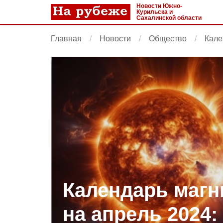
Новости Южно-
Курильска и
Сахалинской области
Главная
Новости
Общество
Кале
Календарь магн
на апрель 2024: