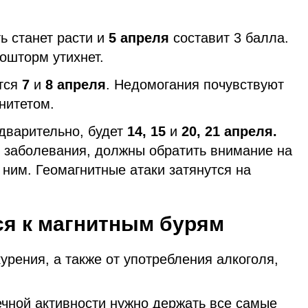
ь станет расти и
5 апреля
составит 3 балла.
еошторм утихнет.
тся
7
и
8 апреля
. Недомогания почувствуют
нитетом.
едварительно, будет
14, 15
и
20, 21 апреля.
ие заболевания, должны обратить внимание на
к ним. Геомагнитные атаки затянутся на
ся к магнитным бурям
курения, а также от употребления алкоголя,
чной активности нужно держать все самые