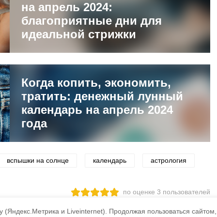
на апрель 2024:
благоприятные дни для
идеальной стрижки
Когда копить, экономить,
тратить: денежный лунный
календарь на апрель 2024
года
вспышки на солнце
календарь
астрология
по оценке
3
пользователей
3
2
1
 (Яндекс.Метрика и Liveinternet).
Продолжая пользоваться сайтом,