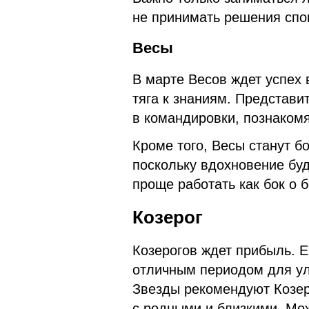
не принимать решения спо
Весы
В марте Весов ждет успех 
тяга к знаниям. Представи
в командировки, познаком
Кроме того, Весы станут б
поскольку вдохновение буд
проще работать как бок о б
Козерог
Козерогов ждет прибыль. Е
отличным периодом для у
Звезды рекомендуют Козер
с родными и близкими. Мо