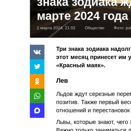
знака зодиака ж
марте 2024 года
1 марта 2024, 21:02
Общество
Фото:
px
Три знака зодиака надолг
этот месяц принесет им 
«Красный маяк».
Лев
Льдов ждут серезные пере
позитив. Также первый ве
отношений и перестановок
Львы, которые знают, чего
Важно только заниматься 