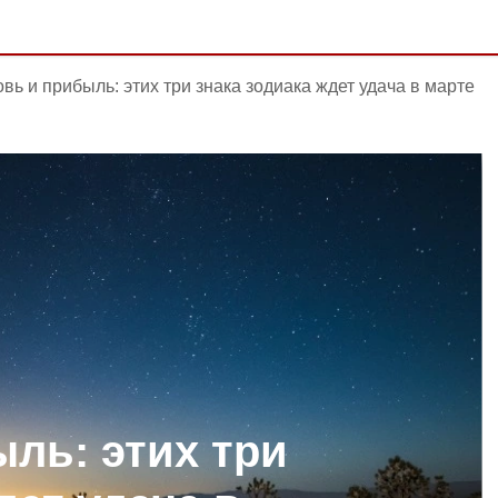
вь и прибыль: этих три знака зодиака ждет удача в марте
ль: этих три