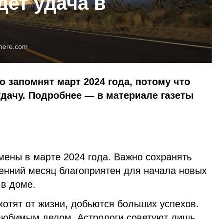
дет удача в
here.com
о запомнят март 2024 года, потому что
удачу. Подробнее — в материале газеты
мены в марте 2024 года. Важно сохранять
сенний месяц благоприятен для начала новых
 в доме.
 хотят от жизни, добьются больших успехов.
любимым делом. Астрологи советуют лишь