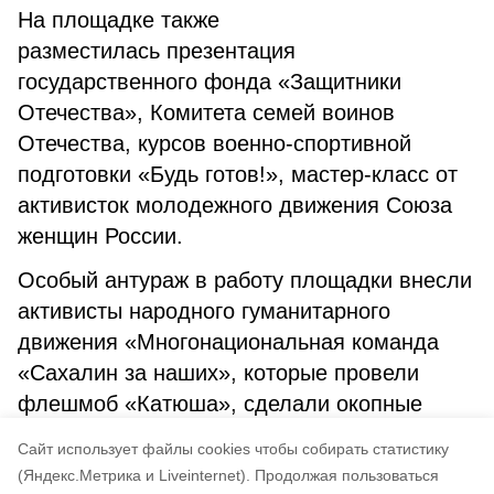
На площадке также
разместилась презентация
государственного фонда «Защитники
Отечества», Комитета семей воинов
Отечества, курсов военно-спортивной
подготовки «Будь готов!», мастер-класс от
активисток молодежного движения Союза
женщин России.
Особый антураж в работу площадки внесли
активисты народного гуманитарного
движения «Многонациональная команда
«Сахалин за наших», которые провели
флешмоб «Катюша», сделали окопные
свечи, армейские души и памятные
Cайт использует файлы cookies чтобы собирать статистику
сувениры для передачи на фронт.
(Яндекс.Метрика и Liveinternet).
Продолжая пользоваться