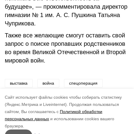
будущее», — прокомментировала директор
гимназии № 1 им. А. С. Пушкина Татьяна
Чуприкова.
Также все желающие смогут оставить свой
запрос о поиске пропавших родственников
во время Великой Отечественной и Второй
мировой войн.
выставка
война
спецоперация
дети
активисты
Cайт использует файлы cookies чтобы собирать статистику
(Яндекс.Метрика и Liveinternet).
Продолжая пользоваться
сайтом, Вы соглашаетесь с
Политикой обработки
Понравилась статья?
персональных данных
и использовании cookies вашего
по оценке
3
пользователей
браузера.
5
4
3
2
1