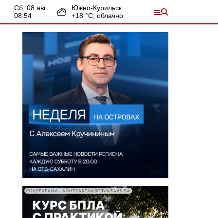
сб, 08 авг.
Южно-Курильск
08:54
+
18
°С,
облачно
СОЦРЕКЛАМА • КОНТРАКТНАЯСЛУЖБА65.РФ