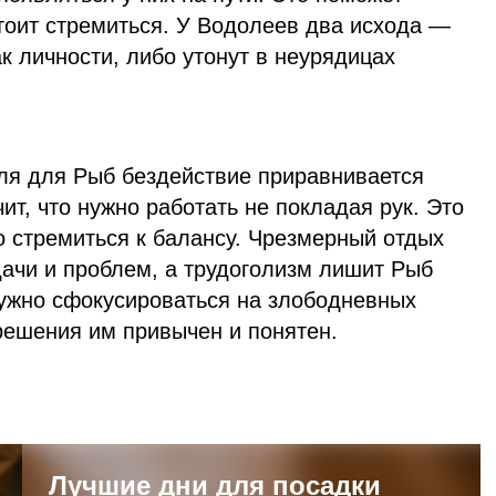
стоит стремиться. У Водолеев два исхода —
ак личности, либо утонут в неурядицах
аля для Рыб бездействие приравнивается
чит, что нужно работать не покладая рук. Это
о стремиться к балансу. Чрезмерный отдых
дачи и проблем, а трудоголизм лишит Рыб
Нужно сфокусироваться на злободневных
решения им привычен и понятен.
Лучшие дни для посадки