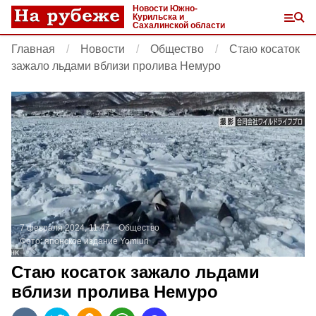
Новости Южно-
Курильска и
Сахалинской области
Главная
Новости
Общество
Стаю косаток
зажало льдами вблизи пролива Немуро
7 февраля 2024, 11:47
Общество
Фото:
японское издание Yomiuri
Стаю косаток зажало льдами
вблизи пролива Немуро