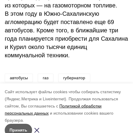
из которых — на газомоторном топливе.
В этом году в Южно-Сахалинскую
агломерацию будет поставлено еще 69
автобусов. Кроме того, в ближайшие три
года планируется приобрести для Сахалина
и Курил около тысячи единиц
коммунальной техники.
автобусы
газ
губернатор
правительство
транспорт
Cайт использует файлы cookies чтобы собирать статистику
(Яндекс.Метрика и Liveinternet).
Продолжая пользоваться
сайтом, Вы соглашаетесь с
Политикой обработки
Понравилась статья?
персональных данных
и использовании cookies вашего
по оценке
4
пользователей
браузера.
5
4
3
2
1
Принять