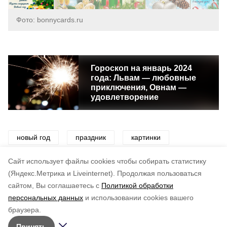
Фото: bonnycards.ru
Гороскоп на январь 2024
года: Львам — любовные
приключения, Овнам —
удовлетворение
новый год
праздник
картинки
открытки
поздравления
Cайт использует файлы cookies чтобы собирать статистику
(Яндекс.Метрика и Liveinternet).
Продолжая пользоваться
сайтом, Вы соглашаетесь с
Политикой обработки
Понравилась статья?
персональных данных
и использовании cookies вашего
по оценке
5
пользователей
браузера.
5
4
3
2
1
Принять