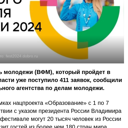
то:
fest2024.dobro.ru
 молодежи (ВФМ), который пройдет в
ласти уже поступило 411 заявок, сообщили
ьного агентства по делам молодежи.
мках нацпроекта «Образование» с 1 по 7
ствии с указом президента России Владимира
 фестивале могут 20 тысяч человек из России
зит гостей из более чем 180 стран мира.