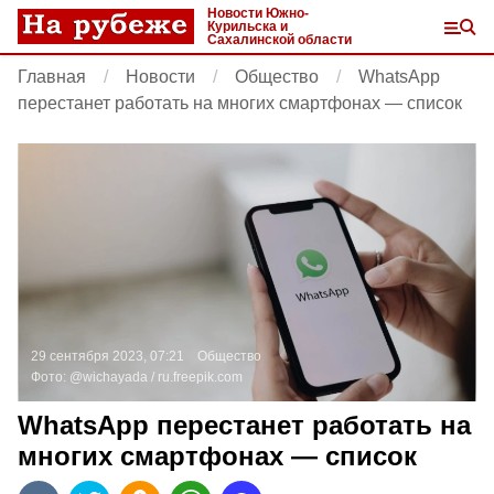
Новости Южно-
Курильска и
Сахалинской области
Главная
Новости
Общество
WhatsApp
перестанет работать на многих смартфонах — список
29 сентября 2023, 07:21
Общество
Фото:
@wichayada /
ru.freepik.com
WhatsApp перестанет работать на
многих смартфонах — список