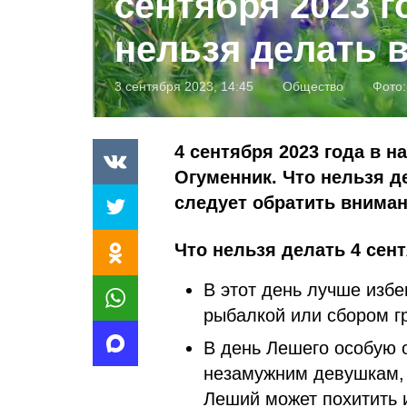
сентября 2023 г
нельзя делать в
3 сентября 2023, 14:45
Общество
Фото
4 сентября 2023 года в 
Огуменник. Что нельзя д
следует обратить вниман
Что н
ельзя делать 4 сент
В этот день лучше избе
рыбалкой или сбором гр
В день Лешего особую 
незамужним девушкам, т
Леший может похитить 