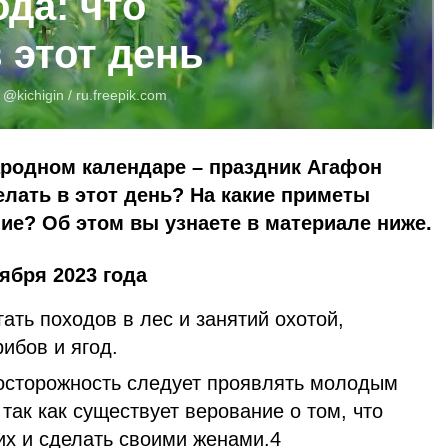
ода: что
 этот день
:
@kichigin /
ru.freepik.com
народном календаре – праздник Агафон
елать в этот день? На какие приметы
ие? Об этом вы узнаете в материале ниже.
ября 2023 года
гать походов в лес и занятий охотой,
ибов и ягод.
осторожность следует проявлять молодым
ак как существует верование о том, что
их и сделать своими женами.4