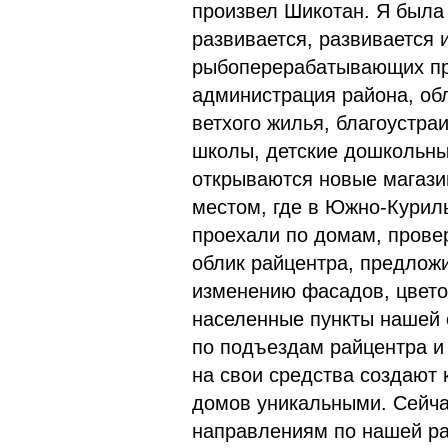
произвел Шикотан. Я была 
развивается, развивается 
рыбоперерабатывающих пре
администрация района, об
ветхого жилья, благоустр
школы, детские дошкольны
открываются новые магази
местом, где в Южно-Куриль
проехали по домам, прове
облик райцентра, предлож
изменению фасадов, цветов
населенные пункты нашей 
по подъездам райцентра и
на свои средства создают
домов уникальными. Сейч
направлениям по нашей ра