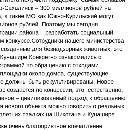
но-Сахалинск – 300 миллионов рублей на
, а такие МО как Южно-Курильский могут
лионов рублей. Поэтому мы сегодня
трации района – разработать социальный
ом конкурсе.Сотрудники нашего министерства
 созданные для безнадзорных животных, это
 Кунашире.Конкретно ознакомились с
ограммой по обращению с отходами.
 площадки около домов, существующие
ые должны быть рекультивированы. Новое
с создается по концессии, это, естественно,
лавное – цивилизованный подход к обращению
я нового объекта можно говорить о реальных
олетних свалках на Шикотане и Кунашире.
вке очень благоприятное впечатление