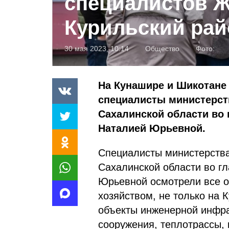
специалистов 
Курильский рай
30 мая 2023, 10:14
Общество
Фото:
На Кунашире и Шикотане
специалисты министерст
Сахалинской области во
Наталией Юрьевной.
Специалисты министерств
Сахалинской области во г
Юрьевной осмотрели все 
хозяйством, не только на 
объекты инженерной инфра
сооружения, теплотрассы,