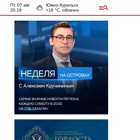
пт, 07 авг.
Южно-Курильск
20:19
+
18
°С,
облачно