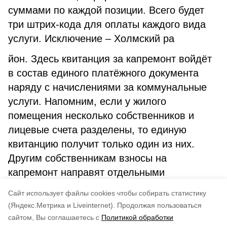
суммами по каждой позиции. Всего будет
три штрих-кода для оплаты каждого вида
услуги. Исключение – Холмский ра
йон. Здесь квитанция за капремонт войдёт
в состав единого платёжного документа
наряду с начислениями за коммунальные
услуги. Напомним, если у жилого
помещения несколько собственников и
лицевые счета разделены, то единую
квитанцию получит только один из них.
Другим собственникам взносы на
капремонт направят отдельными
платёжными документами. Сумма взноса
Cайт использует файлы cookies чтобы собирать статистику
рассчитывается с учетом доли в квартире.
(Яндекс.Метрика и Liveinternet).
Продолжая пользоваться
сайтом, Вы соглашаетесь с
Политикой обработки
Понравилась статья?