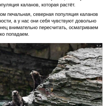
опуляция каланов, которая растёт.
лом печальная, северная популяция каланов
ости, а у нас они себя чувствуют довольно
онец внимательно пересчитать, осматриваем
дко попадаем.