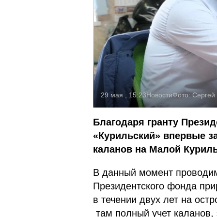
29 мая , 15:23
Новости
Фото:
Сергей
Благодаря гранту Прези
«Курильский» впервые з
каланов на Малой Куриль
В данный момент проводим
Президентского фонда прир
в течении двух лет на ост
там полный учет каланов, 