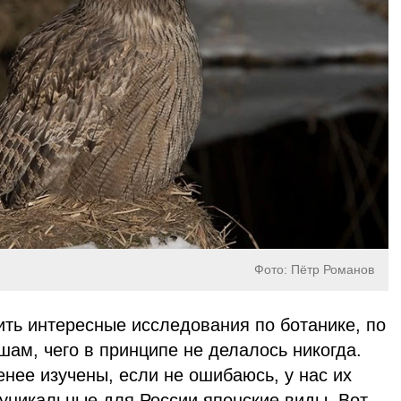
Фото: Пётр Романов
ить интересные исследования по ботанике, по
ам, чего в принципе не делалось никогда.
нее изучены, если не ошибаюсь, у нас их
 уникальные для России японские виды.
Вот