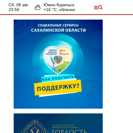
сб, 08 авг.
Южно-Курильск
23:56
+
16
°С,
облачно