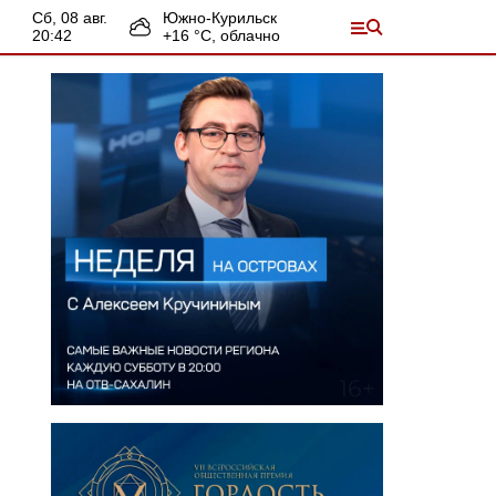
сб, 08 авг.
Южно-Курильск
20:42
+
16
°С,
облачно