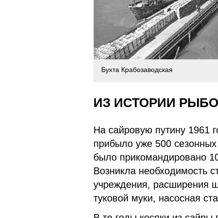
Бухта Крабозаводская
ИЗ ИСТОРИИ РЫБ
На сайровую путину 1961 
прибыло уже 500 сезонных 
было прикомандировано 10
Возникла необходимость ст
учреждения, расширения ш
туковой муки, насосная ст
В те годы косяки из сайры