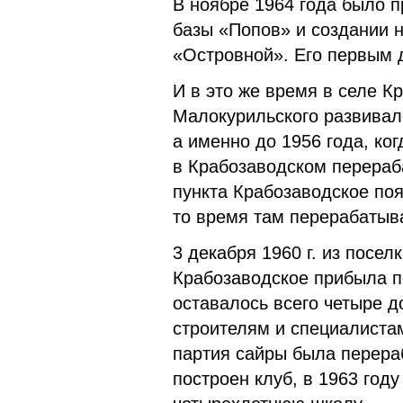
В ноябре 1964 года было 
базы «Попов» и создании 
«Островной». Его первым 
И в это же время в селе К
Малокурильского развивал
а именно до 1956 года, ко
в Крабозаводском перераб
пункта Крабозаводское поя
то время там перерабатыв
3 декабря 1960 г. из посел
Крабозаводское прибыла пе
оставалось всего четыре д
строителям и специалиста
партия сайры была перераб
построен клуб, в 1963 году