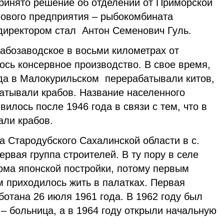
принято решение об отделении от Приморской
нового предприятия – рыбокомбината
директором стал Антон Семенович Гуль.
рабозаводское в восьми километрах от
ось консервное производство. В свое время,
гда в Малокурильском перерабатывали китов,
атывали крабов. Название населенного
вилось после 1946 года в связи с тем, что в
али крабов.
ка Стародубского Сахалинской области в с.
рвая группа строителей. В ту пору в селе
ома японской постройки, потому первым
м приходилось жить в палатках. Первая
отана 26 июля 1961 года. В 1962 году был
 – больница, а в 1964 году открыли начальную