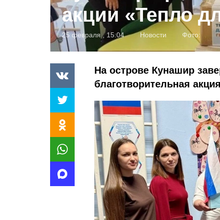
акции «Тепло дл
25 февраля , 15:04
Новости
Фото:
На острове Кунашир зав
благотворительная акция