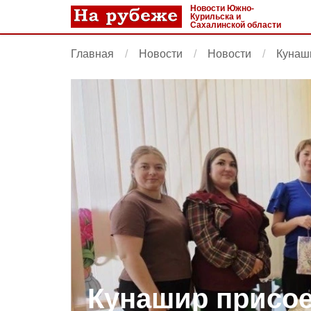
Новости Южно-
Курильска и
Сахалинской области
Главная
Новости
Новости
Кунаши
Кунашир присое