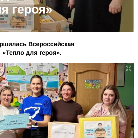
я героя»
ершилась Всероссийская
 «Тепло для героя».