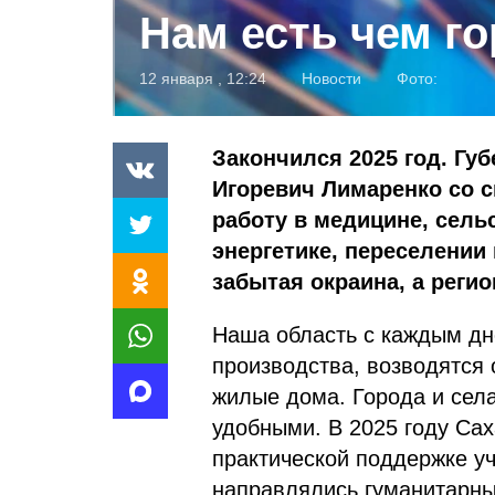
Нам есть чем го
12 января , 12:24
Новости
Фото:
Закончился 2025 год. Гу
Игоревич Лимаренко со 
работу в медицине, сель
энергетике, переселении
забытая окраина, а регио
Наша область с каждым дн
производства, возводятся
жилые дома. Города и сел
удобными. В 2025 году Сах
практической поддержке у
направлялись гуманитарны