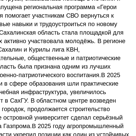
апущена региональная программа «Герои
я помогает участникам СВО вернуться к
вые навыки и трудоустроиться по новому
 Сахалинская область стала площадкой для
х активно участвовала молодёжь. В регионе
ахалин и Курилы лига КВН,
тельные, общественные и патриотические
бласть была признана одним из лучших
оенно-патриотического воспитания.В 2025
ти в сфере образования шли практические
чебная инфраструктура, увеличилось
т в СахГУ. В областном центре возведен
 городок, продолжается строительство
е островной университет сделал серьёзный
за Газпрома.В 2025 году агропромышленный
сти укрепил позиции как один из устойчивых