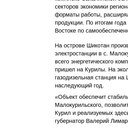
секторов экономики регио
форматы работы, расширял
продукции. По итогам года
Востоке по самообеспечен
На острове Шикотан произв
электростанции в с. Мало
всего энергетического ком
пришел на Курилы. На экол
газодизельная станция на 
наследующий год.
«Объект обеспечит стабил
Малокурильского, позволи
Курил и реализуемых здес
губернатор Валерий Лимар