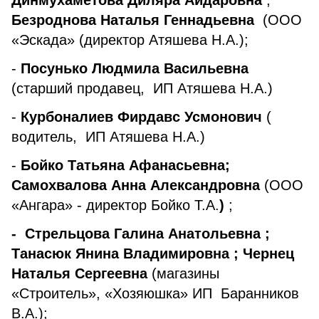
Динмухаметова Диляра Айдаровна
;
Безроднова Наталья Геннадьевна
(ООО
«Эскада»
(директор Атяшева Н.А.);
-
Посунько Людмила Васильевна
(старший продавец, ИП Атяшева Н.А.)
-
Курбоналиев Фирдавс Усмонович
(
водитель, ИП Атяшева Н.А.)
-
Бойко Татьяна Афанасьевна;
Самохвалова Анна Александровна
(ООО
«Ангара» - директор Бойко Т.А.
)
;
- Стрельцова Галина Анатольевна ;
Танасюк Янина Владимировна ; Чернец
Наталья Сергеевна
(магазины
«Строитель», «Хозяюшка» ИП Баранников
В.А.);