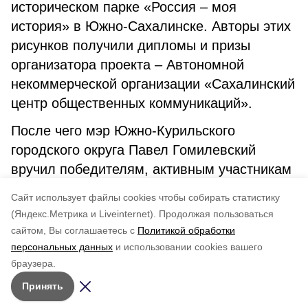
историческом парке «Россия – моя
история» в Южно-Сахалинске. Авторы этих
рисунков получили дипломы и призы
организатора проекта – Автономной
некоммерческой организации «Сахалинский
центр общественных коммуникаций».
После чего мэр Южно-Курильского
городского округа Павел Гомилевский
вручил победителям, активным участникам
конкурса подарочные карты магазина ДНС
Cайт использует файлы cookies чтобы собирать статистику
на сумму 4000 рублей.
(Яндекс.Метрика и Liveinternet).
Продолжая пользоваться
сайтом, Вы соглашаетесь с
Политикой обработки
Понравилась статья?
персональных данных
и использовании cookies вашего
по оценке
4
пользователей
браузера.
5
4
3
2
1
Принять