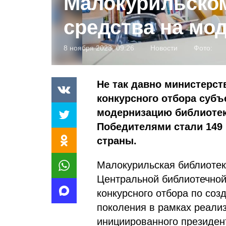
Малокурильско
средства на мо
8 ноября 2023, 09:26
Новости
Фото:
Не так давно министерст
конкурсного отбора субъ
модернизацию библиотек,
Победителями стали 149
страны.
Малокурильская библиоте
Центральной библиотечной
конкурсного отбора по соз
поколения в рамках реализ
инициированного президе