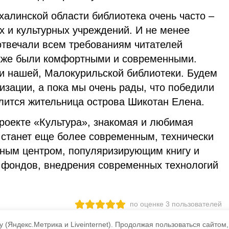
алинской области библиотека очень часто –
х и культурных учреждений. И не менее
отвечали всем требованиям читателей
акже были комфортными и современными.
 и нашей, Малокурильской библиотеки. Будем
зации, а пока мы очень рады, что победили
елится жительница острова Шикотан Елена.
роекте «Культура», знакомая и любимая
 станет еще более современным, технически
ым центром, популяризирующим книгу и
я фондов, внедрения современных технологий
по оценке
3
пользователей
3
2
1
 (Яндекс.Метрика и Liveinternet).
Продолжая пользоваться сайтом,