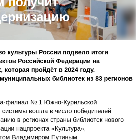
м получит
дернизацию
во культуры России подвело итоги
ектов Российской Федерации на
 которая пройдёт в 2024 году.
 муниципальных библиотек из 83 регионов
ка-филиал № 1 Южно-Курильской
 системы вошла в число победителей
данию в регионах страны библиотек нового
ации нацпроекта «Культура»,
нтом Владимиром Путиным.