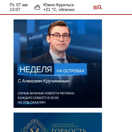
пт, 07 авг.
Южно-Курильск
13:07
+
21
°С,
облачно