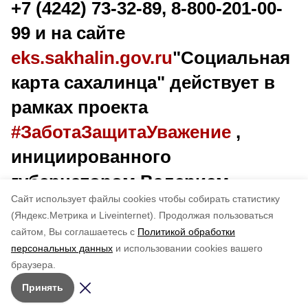
+7 (4242) 73-32-89, 8-800-201-00-
99 и на сайте
eks.sakhalin.gov.ru
"Социальная
карта сахалинца" действует в
рамках проекта
#ЗаботаЗащитаУважение
,
инициированного
губернатором Валерием
Cайт использует файлы cookies чтобы собирать статистику
Лимаренко
(Яндекс.Метрика и Liveinternet).
Продолжая пользоваться
сайтом, Вы соглашаетесь с
Политикой обработки
Понравилась статья?
персональных данных
и использовании cookies вашего
по оценке
5
пользователей
браузера.
5
4
3
2
1
Принять