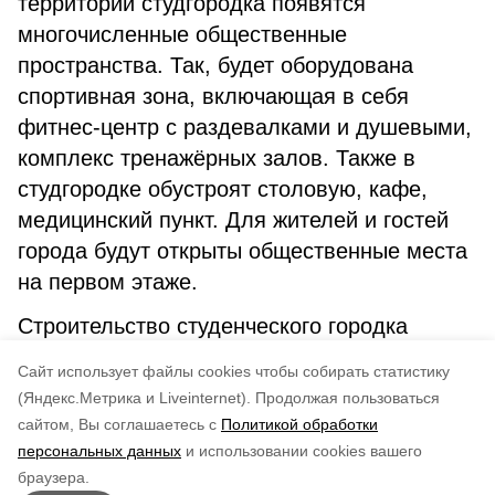
территории студгородка появятся
многочисленные общественные
пространства. Так, будет оборудована
спортивная зона, включающая в себя
фитнес-центр с раздевалками и душевыми,
комплекс тренажёрных залов. Также в
студгородке обустроят столовую, кафе,
медицинский пункт. Для жителей и гостей
города будут открыты общественные места
на первом этаже.
Строительство студенческого городка
планируется завершить в 2025 году, а
Cайт использует файлы cookies чтобы собирать статистику
образовательного комплекса – в 2026 году.
(Яндекс.Метрика и Liveinternet).
Продолжая пользоваться
сайтом, Вы соглашаетесь с
Политикой обработки
Понравилась статья?
персональных данных
и использовании cookies вашего
по оценке
3
пользователей
браузера.
5
4
3
2
1